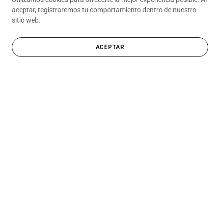
aceptar, registraremos tu comportamiento dentro de nuestro
sitio web.
ACEPTAR
Regístrate
Obtén cupos gratis en talleres, ofertas y noticias sobre nuestra
comunidad de emprendedores.