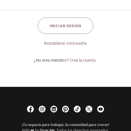
INICIAR SESIÓN
Restablecer contraseña
¿No eres miembro?
Crea la cuenta.
¡Tu espacio para trabajar, tu comunidad para crecer!
With ❤️ by
Grow Me
. Todos los derechos reservados.